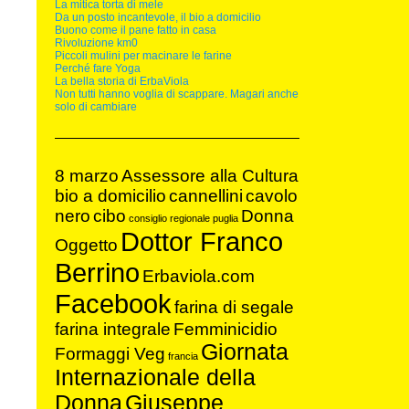
La mitica torta di mele
Da un posto incantevole, il bio a domicilio
Buono come il pane fatto in casa
Rivoluzione km0
Piccoli mulini per macinare le farine
Perché fare Yoga
La bella storia di ErbaViola
Non tutti hanno voglia di scappare. Magari anche
solo di cambiare
8 marzo
Assessore alla Cultura
bio a domicilio
cannellini
cavolo
nero
cibo
Donna
consiglio regionale puglia
Dottor Franco
Oggetto
Berrino
Erbaviola.com
Facebook
farina di segale
farina integrale
Femminicidio
Giornata
Formaggi Veg
francia
Internazionale della
Donna
Giuseppe