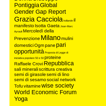
Pontiggia
Global
Gender Gap Report
Grazia Cacciola
il
hollande
manifesto
Isotta Gaeta
Jean-Marc
Mercoledì della
Ayrault
Milano
Prevenzione
mulini
pari
domestici
Ogm
pane
opportunità
Proposta di Legge di
proteine
iniziativa popolare 50 e 50
Repubblica
Raffaele Crovi
sali minerali
scrittura creativa
semi di girasole
semi di lino
semi di sesamo
social network
wise society
Tofu
vitamine
World Economic Forum
Yoga