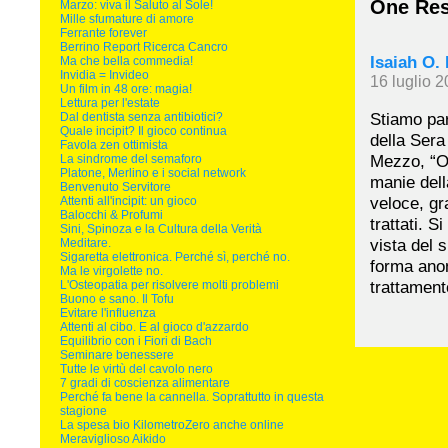
One Res
Marzo: viva il Saluto al Sole!
Mille sfumature di amore
Ferrante forever
Berrino Report Ricerca Cancro
Isaiah O.
Ma che bella commedia!
Invidia = Invideo
16 luglio 2
Un film in 48 ore: magia!
Lettura per l'estate
Stiamo par
Dal dentista senza antibiotici?
Quale incipit? Il gioco continua
della Sera
Favola zen ottimista
Mezzo, “Ost
La sindrome del semaforo
Platone, Merlino e i social network
manie della
Benvenuto Servitore
veloce, gr
Attenti all'incipit: un gioco
Balocchi & Profumi
trattati. S
Sini, Spinoza e la Cultura della Verità
vista del 
Meditare.
Sigaretta elettronica. Perché sì, perché no.
forma ano
Ma le virgolette no.
trattament
L'Osteopatia per risolvere molti problemi
Buono e sano. Il Tofu
Evitare l'influenza
Attenti al cibo. E al gioco d'azzardo
Equilibrio con i Fiori di Bach
Seminare benessere
Tutte le virtù del cavolo nero
7 gradi di coscienza alimentare
Perché fa bene la cannella. Soprattutto in questa
stagione
La spesa bio KilometroZero anche online
Meraviglioso Aikido