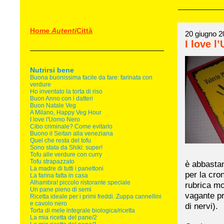
Home
Autenti
Città
20 giugno 2
I love 
Nutrirsi bene
Buona buonissima facile da fare: farinata con
verdure
Ho inventato la torta di riso
Buon Anno con i datteri
Buon Natale Veg
A Milano, Happy Veg Hour
I love l'Uomo Nero
Cibo criminale? Come evitarlo
Buono il Seitan alla veneziana
Quel che resta del tofu
Sono stata da Shiki: super!
Tofu alle verdure con curry
Tofu strapazzato
è abbasta
La madre di tutti i panettoni
per la cron
La farina fatta in casa
Alhambra! piccolo ristorante speciale
rubrica mo
Un pane pieno di semi
vagante pr
Ricetta ideale per i primi freddi. Zuppa cannellini
e cavolo nero
di nervi).
Torta di mele integrale biologica/ricetta
La mia ricetta del pane/2