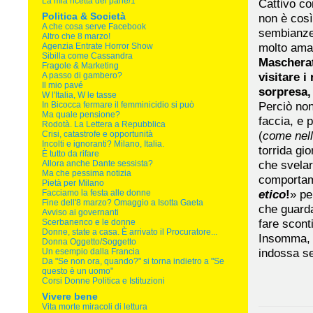
La mia ricetta del pane/1
Cattivo c
Politica & Società
non è così
A che cosa serve Facebook
sembianze:
Altro che 8 marzo!
molto ama
Agenzia Entrate Horror Show
Sibilla come Cassandra
Mascherat
Fragole & Marketing
visitare i
A passo di gambero?
Il mio pavé
sorpresa,
W l'Italia, W le tasse
Perciò non
In Bicocca fermare il femminicidio si può
Ma quale pensione?
faccia, e p
Rodotà. La Lettera a Repubblica
(
come nell
Crisi, catastrofe e opportunità
Incolti e ignoranti? Milano, Italia.
torrida gio
È tutto da rifare
che svelar
Allora anche Dante sessista?
Ma che pessima notizia
comportam
Pietà per Milano
etico
!
» pe
Facciamo la festa alle donne
Fine dell'8 marzo? Omaggio a Isotta Gaeta
che guard
Avviso ai governanti
fare scont
Scerbanenco e le donne
Donne, state a casa. È arrivato il Procuratore...
Insomma, v
Donna Oggetto/Soggetto
indossa s
Un esempio dalla Francia
Da "Se non ora, quando?" si torna indietro a "Se
questo è un uomo"
Corsi Donne Politica e Istituzioni
Vivere bene
Vita morte miracoli di lettura