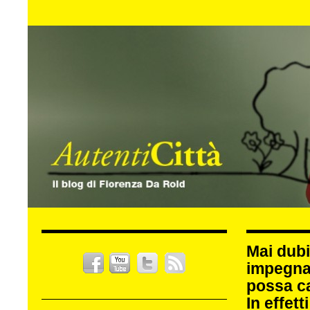
Mai dubi
impegna
possa c
In effet