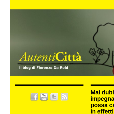
Mai dubi
impegna
possa c
In effet