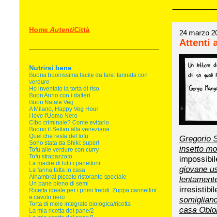
Home
Autenti
Città
24 marzo 2
Attenti 
Nutrirsi bene
Buona buonissima facile da fare: farinata con
verdure
Ho inventato la torta di riso
Buon Anno con i datteri
Buon Natale Veg
A Milano, Happy Veg Hour
I love l'Uomo Nero
Cibo criminale? Come evitarlo
Buono il Seitan alla veneziana
Quel che resta del tofu
Gregorio S
Sono stata da Shiki: super!
insetto m
Tofu alle verdure con curry
Tofu strapazzato
impossibil
La madre di tutti i panettoni
giovane us
La farina fatta in casa
Alhambra! piccolo ristorante speciale
lentamente
Un pane pieno di semi
irresistib
Ricetta ideale per i primi freddi. Zuppa cannellini
e cavolo nero
somigliano
Torta di mele integrale biologica/ricetta
casa Oblon
La mia ricetta del pane/2