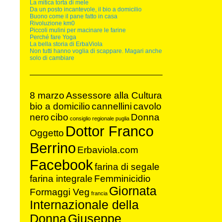
La mitica torta di mele
Da un posto incantevole, il bio a domicilio
Buono come il pane fatto in casa
Rivoluzione km0
Piccoli mulini per macinare le farine
Perché fare Yoga
La bella storia di ErbaViola
Non tutti hanno voglia di scappare. Magari anche
solo di cambiare
8 marzo
Assessore alla Cultura
bio a domicilio
cannellini
cavolo
nero
cibo
Donna
consiglio regionale puglia
Dottor Franco
Oggetto
Berrino
Erbaviola.com
Facebook
farina di segale
farina integrale
Femminicidio
Giornata
Formaggi Veg
francia
Internazionale della
Donna
Giuseppe