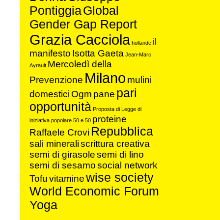
Pontiggia
Global
Gender Gap Report
Grazia Cacciola
il
hollande
manifesto
Isotta Gaeta
Jean-Marc
Mercoledì della
Ayrault
Milano
Prevenzione
mulini
pari
domestici
Ogm
pane
opportunità
Proposta di Legge di
proteine
iniziativa popolare 50 e 50
Repubblica
Raffaele Crovi
sali minerali
scrittura creativa
semi di girasole
semi di lino
semi di sesamo
social network
wise society
Tofu
vitamine
World Economic Forum
Yoga