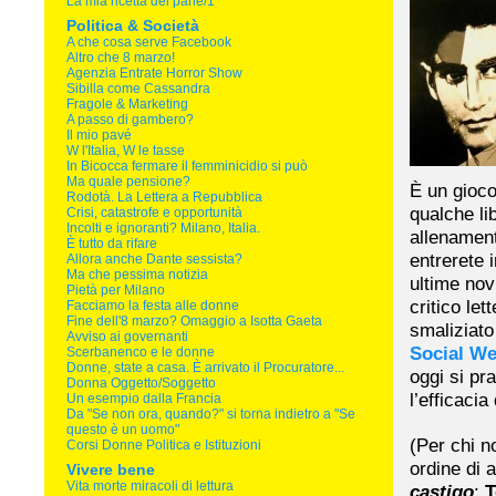
La mia ricetta del pane/1
Politica & Società
A che cosa serve Facebook
Altro che 8 marzo!
Agenzia Entrate Horror Show
Sibilla come Cassandra
Fragole & Marketing
A passo di gambero?
Il mio pavé
W l'Italia, W le tasse
In Bicocca fermare il femminicidio si può
Ma quale pensione?
È un gioco
Rodotà. La Lettera a Repubblica
qualche li
Crisi, catastrofe e opportunità
Incolti e ignoranti? Milano, Italia.
allenament
È tutto da rifare
entrerete 
Allora anche Dante sessista?
Ma che pessima notizia
ultime nov
Pietà per Milano
critico let
Facciamo la festa alle donne
Fine dell'8 marzo? Omaggio a Isotta Gaeta
smaliziat
Avviso ai governanti
Social W
Scerbanenco e le donne
Donne, state a casa. È arrivato il Procuratore...
oggi si pr
Donna Oggetto/Soggetto
l’efficacia
Un esempio dalla Francia
Da "Se non ora, quando?" si torna indietro a "Se
questo è un uomo"
(Per chi no
Corsi Donne Politica e Istituzioni
ordine di 
Vivere bene
Vita morte miracoli di lettura
castigo
;
T