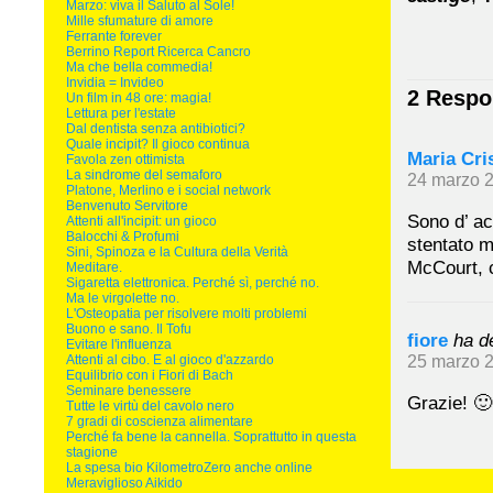
Marzo: viva il Saluto al Sole!
Mille sfumature di amore
Ferrante forever
Berrino Report Ricerca Cancro
Ma che bella commedia!
Invidia = Invideo
2 Respon
Un film in 48 ore: magia!
Lettura per l'estate
Dal dentista senza antibiotici?
Quale incipit? Il gioco continua
Maria Cri
Favola zen ottimista
La sindrome del semaforo
24 marzo 2
Platone, Merlino e i social network
Benvenuto Servitore
Sono d’ ac
Attenti all'incipit: un gioco
Balocchi & Profumi
stentato m
Sini, Spinoza e la Cultura della Verità
McCourt, c
Meditare.
Sigaretta elettronica. Perché sì, perché no.
Ma le virgolette no.
L'Osteopatia per risolvere molti problemi
Buono e sano. Il Tofu
fiore
ha d
Evitare l'influenza
Attenti al cibo. E al gioco d'azzardo
25 marzo 2
Equilibrio con i Fiori di Bach
Seminare benessere
Grazie! 🙂
Tutte le virtù del cavolo nero
7 gradi di coscienza alimentare
Perché fa bene la cannella. Soprattutto in questa
stagione
La spesa bio KilometroZero anche online
Meraviglioso Aikido