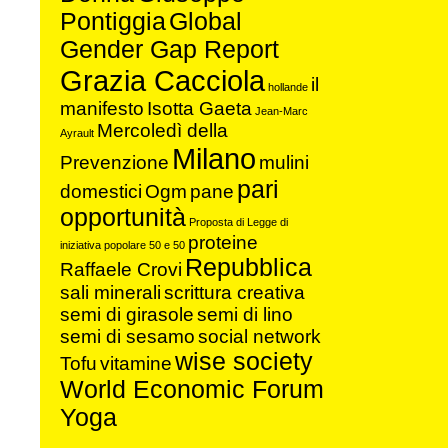
Pontiggia
Global
Gender Gap Report
Grazia Cacciola
il
hollande
manifesto
Isotta Gaeta
Jean-Marc
Mercoledì della
Ayrault
Milano
Prevenzione
mulini
pari
domestici
Ogm
pane
opportunità
Proposta di Legge di
proteine
iniziativa popolare 50 e 50
Repubblica
Raffaele Crovi
sali minerali
scrittura creativa
semi di girasole
semi di lino
semi di sesamo
social network
wise society
Tofu
vitamine
World Economic Forum
Yoga