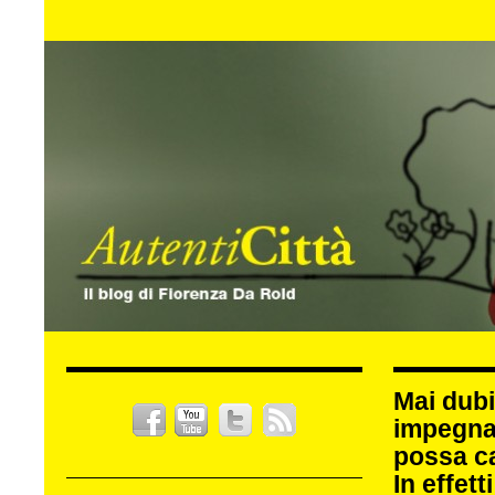
Mai dubi
impegna
possa c
In effet