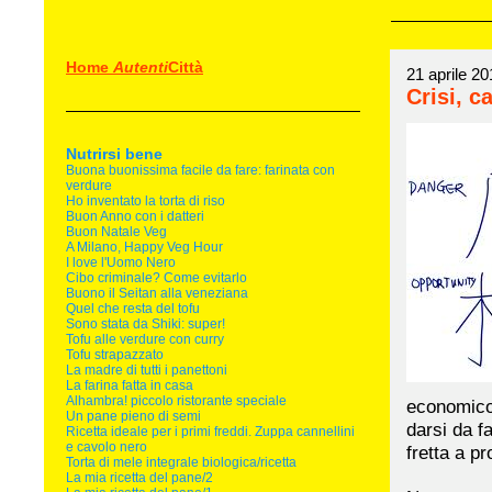
Home
Autenti
Città
21 aprile 20
Crisi, c
Nutrirsi bene
Buona buonissima facile da fare: farinata con
verdure
Ho inventato la torta di riso
Buon Anno con i datteri
Buon Natale Veg
A Milano, Happy Veg Hour
I love l'Uomo Nero
Cibo criminale? Come evitarlo
Buono il Seitan alla veneziana
Quel che resta del tofu
Sono stata da Shiki: super!
Tofu alle verdure con curry
Tofu strapazzato
La madre di tutti i panettoni
La farina fatta in casa
Alhambra! piccolo ristorante speciale
economico,
Un pane pieno di semi
darsi da f
Ricetta ideale per i primi freddi. Zuppa cannellini
e cavolo nero
fretta a pr
Torta di mele integrale biologica/ricetta
La mia ricetta del pane/2