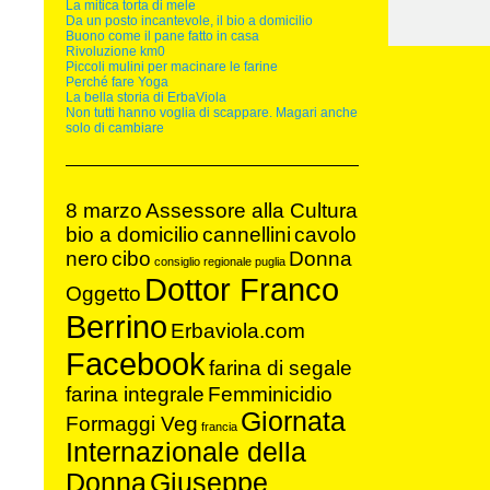
La mitica torta di mele
Da un posto incantevole, il bio a domicilio
Buono come il pane fatto in casa
Rivoluzione km0
Piccoli mulini per macinare le farine
Perché fare Yoga
La bella storia di ErbaViola
Non tutti hanno voglia di scappare. Magari anche
solo di cambiare
8 marzo
Assessore alla Cultura
bio a domicilio
cannellini
cavolo
nero
cibo
Donna
consiglio regionale puglia
Dottor Franco
Oggetto
Berrino
Erbaviola.com
Facebook
farina di segale
farina integrale
Femminicidio
Giornata
Formaggi Veg
francia
Internazionale della
Donna
Giuseppe