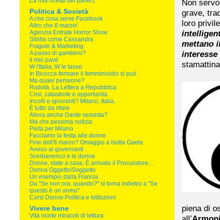
La mia ricetta del pane/1
Non servon
Politica & Società
grave, trad
A che cosa serve Facebook
loro privi
Altro che 8 marzo!
intelligen
Agenzia Entrate Horror Show
Sibilla come Cassandra
mettano i
Fragole & Marketing
interesse
A passo di gambero?
Il mio pavé
stamattin
W l'Italia, W le tasse
In Bicocca fermare il femminicidio si può
Ma quale pensione?
Rodotà. La Lettera a Repubblica
Crisi, catastrofe e opportunità
Incolti e ignoranti? Milano, Italia.
È tutto da rifare
Allora anche Dante sessista?
Ma che pessima notizia
Pietà per Milano
Facciamo la festa alle donne
Fine dell'8 marzo? Omaggio a Isotta Gaeta
Avviso ai governanti
Scerbanenco e le donne
Donne, state a casa. È arrivato il Procuratore...
Donna Oggetto/Soggetto
Un esempio dalla Francia
Da "Se non ora, quando?" si torna indietro a "Se
questo è un uomo"
Corsi Donne Politica e Istituzioni
piena di o
Vivere bene
Vita morte miracoli di lettura
all’
Armon