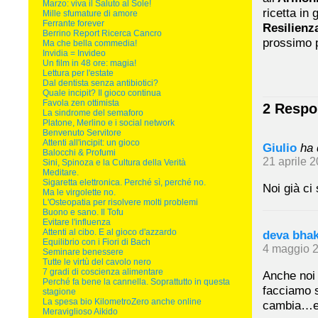
Marzo: viva il Saluto al Sole!
ricetta in
Mille sfumature di amore
Ferrante forever
Resilienz
Berrino Report Ricerca Cancro
prossimo 
Ma che bella commedia!
Invidia = Invideo
Un film in 48 ore: magia!
Lettura per l'estate
Dal dentista senza antibiotici?
Quale incipit? Il gioco continua
Favola zen ottimista
2 Respon
La sindrome del semaforo
Platone, Merlino e i social network
Benvenuto Servitore
Attenti all'incipit: un gioco
Giulio
ha 
Balocchi & Profumi
21 aprile 2
Sini, Spinoza e la Cultura della Verità
Meditare.
Sigaretta elettronica. Perché sì, perché no.
Noi già ci
Ma le virgolette no.
L'Osteopatia per risolvere molti problemi
Buono e sano. Il Tofu
Evitare l'influenza
Attenti al cibo. E al gioco d'azzardo
deva bhak
Equilibrio con i Fiori di Bach
4 maggio 2
Seminare benessere
Tutte le virtù del cavolo nero
7 gradi di coscienza alimentare
Anche noi 
Perché fa bene la cannella. Soprattutto in questa
facciamo s
stagione
La spesa bio KilometroZero anche online
cambia…e 
Meraviglioso Aikido