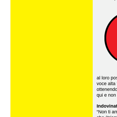
al loro po
voce alta
ottenendo
qui e non
Indovinat
“Non ti ar