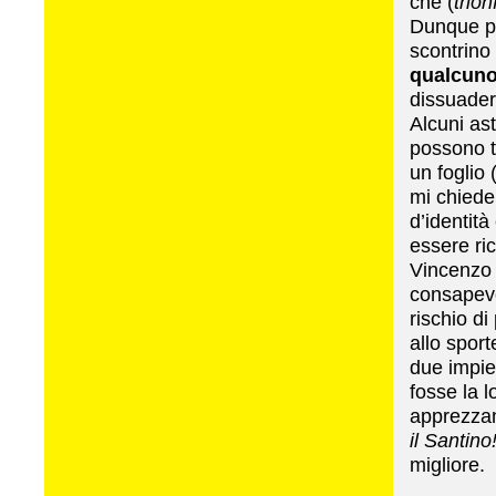
che (
trion
Dunque po
scontrino
qualcuno 
dissuader
Alcuni as
possono t
un foglio 
mi chied
d’identità
essere ri
Vincenzo 
consapevo
rischio di
allo spor
due impie
fosse la l
apprezzam
il Santino
migliore.