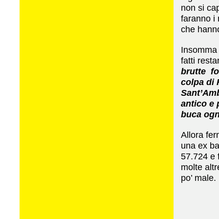
non si cap
faranno i
che hann
Insomma a
fatti rest
brutte fo
colpa di 
Sant’Ambr
antico e 
buca ogn
Allora fe
una ex bam
57.724 e 
molte alt
po’ male.