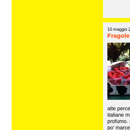
10 maggio 
Fragole
alte perce
italiane 
profumo. 
po’ marcet