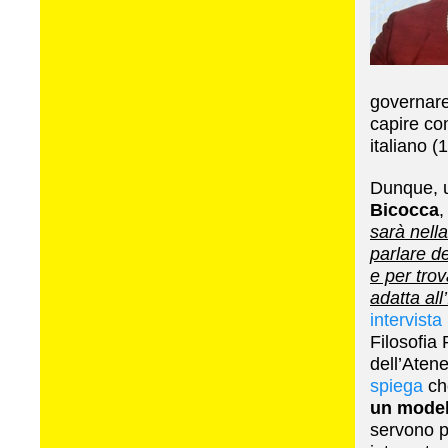
governare 
capire co
italiano (
Dunque, un
Bicocca
,
sarà nella
parlare d
e per trov
adatta all’
intervista
Filosofia 
dell’Aten
spiega
c
un modell
servono p