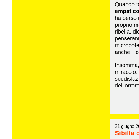
Quando to
empatico 
ha perso i
proprio m
ribella, d
penserann
micropote
anche i lo
Insomma, i
miracolo. 
soddisfaz
dell’orror
21 giugno 2
Sibilla