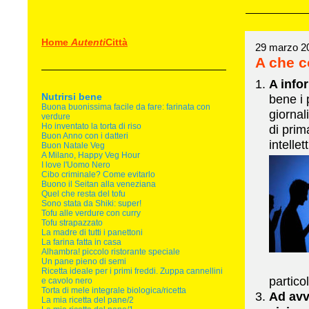
Home
Autenti
Città
29 marzo 2
A che 
A info
Nutrirsi bene
bene i 
Buona buonissima facile da fare: farinata con
giornal
verdure
Ho inventato la torta di riso
di prim
Buon Anno con i datteri
intelle
Buon Natale Veg
A Milano, Happy Veg Hour
I love l'Uomo Nero
Cibo criminale? Come evitarlo
Buono il Seitan alla veneziana
Quel che resta del tofu
Sono stata da Shiki: super!
Tofu alle verdure con curry
Tofu strapazzato
La madre di tutti i panettoni
La farina fatta in casa
Alhambra! piccolo ristorante speciale
Un pane pieno di semi
Ricetta ideale per i primi freddi. Zuppa cannellini
particol
e cavolo nero
Torta di mele integrale biologica/ricetta
Ad avv
La mia ricetta del pane/2