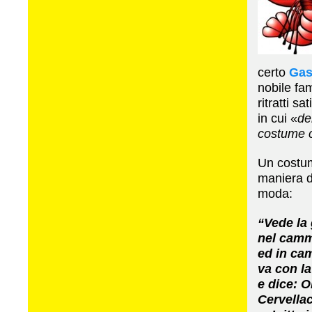
certo
Gas
nobile fam
ritratti s
in cui «
de
costume 
Un costum
maniera d
moda:
“Vede la
nel camm
ed in ca
va con la
e dice: O
Cervellac