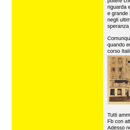
potere ch
riguarda 
e grande s
negli ulti
speranza 
Comunque 
quando er
corso Ita
Tutti amm
Fb con a
Adesso n