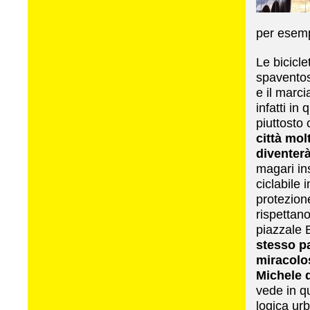
per esemp
Le bicicle
spaventosi
e il marc
infatti in
piuttosto 
città mol
diventer
magari in
ciclabile 
protezione
rispettan
piazzale
stesso p
miracolo
Michele 
vede in qu
logica ur