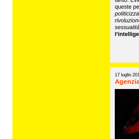
queste pe
politicizz
rivoluzion
sessualità
l’intelli
17 luglio 20
Agenzia