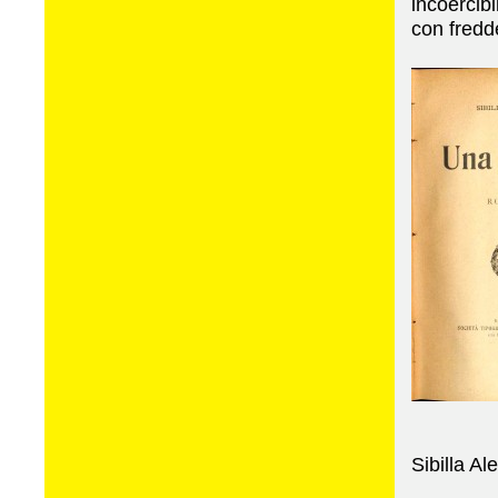
incoercibi
con fredd
Sibilla A