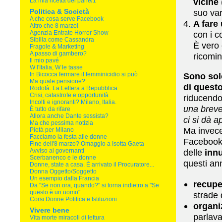
vicine
La mia ricetta del pane/1
Politica & Società
suo var
A che cosa serve Facebook
A fare
Altro che 8 marzo!
Agenzia Entrate Horror Show
con i c
Sibilla come Cassandra
È vero 
Fragole & Marketing
A passo di gambero?
ricomin
Il mio pavé
W l'Italia, W le tasse
In Bicocca fermare il femminicidio si può
Sono solo
Ma quale pensione?
di questo
Rodotà. La Lettera a Repubblica
Crisi, catastrofe e opportunità
riducendo
Incolti e ignoranti? Milano, Italia.
una breve
È tutto da rifare
Allora anche Dante sessista?
ci si dà 
Ma che pessima notizia
Ma invece 
Pietà per Milano
Facciamo la festa alle donne
Facebook 
Fine dell'8 marzo? Omaggio a Isotta Gaeta
Avviso ai governanti
delle
inn
Scerbanenco e le donne
questi ann
Donne, state a casa. È arrivato il Procuratore...
Donna Oggetto/Soggetto
Un esempio dalla Francia
recupe
Da "Se non ora, quando?" si torna indietro a "Se
questo è un uomo"
strade 
Corsi Donne Politica e Istituzioni
organi
Vivere bene
parlava
Vita morte miracoli di lettura