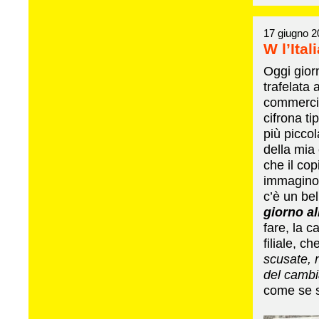
17 giugno 2
W l’Ital
Oggi gior
trafelata 
commercia
cifrona ti
più piccol
della mia
che il co
immagino 
c’è un bel 
giorno al
fare, la c
filiale, c
scusate, n
del cambi
come se s