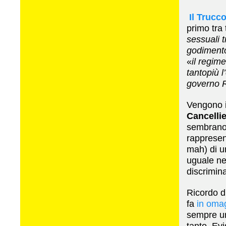
Il Trucc
primo tra t
sessuali t
godimento
«
il regim
tantopiù l
governo 
Vengono 
Cancellie
sembrano 
rapprese
mah) di u
uguale nel
discrimina
Ricordo di
fa
in omag
sempre un
tanto. Ev