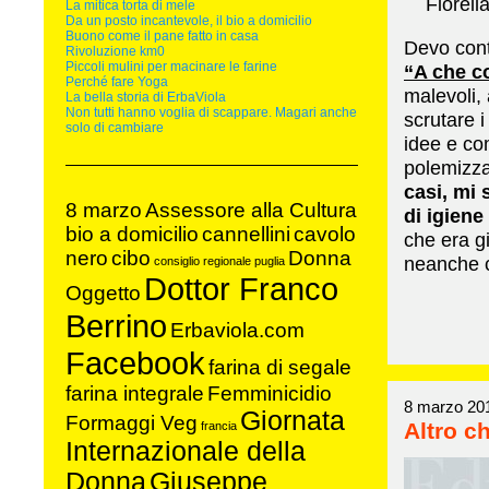
Fiorella
La mitica torta di mele
Da un posto incantevole, il bio a domicilio
Buono come il pane fatto in casa
Devo cont
Rivoluzione km0
Piccoli mulini per macinare le farine
“A che c
Perché fare Yoga
malevoli,
La bella storia di ErbaViola
Non tutti hanno voglia di scappare. Magari anche
scrutare i
solo di cambiare
idee e co
polemizza
casi, mi 
8 marzo
Assessore alla Cultura
di igiene
bio a domicilio
cannellini
cavolo
che era g
nero
cibo
Donna
neanche c
consiglio regionale puglia
Dottor Franco
Oggetto
Berrino
Erbaviola.com
Facebook
farina di segale
farina integrale
Femminicidio
8 marzo 20
Giornata
Formaggi Veg
Altro c
francia
Internazionale della
Donna
Giuseppe