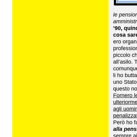
le pension
amministri
’90, quin
cosa sar
ero organi
profession
piccolo c
all’asilo.
comunque 
li ho butt
uno Stato
questo n
Fornero l
ulteriorm
agli uomin
penalizza
Però ho f
alla pen
sempre ai