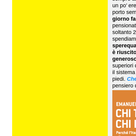
un po’ ere
porto sem
giorno fa
pensionat
soltanto 
spendiamo
sperequaz
è riuscit
generoso
superiori
il sistema
piedi.
Che
pensiero 