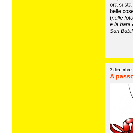
ora si sta
belle cos
(
nelle fot
e la bara
San Babi
3 dicembre
A pass