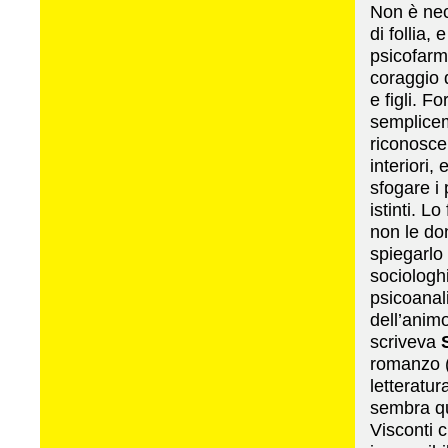
Non è nec
di follia,
psicofarma
coraggio
e figli. F
semplicem
riconoscer
interiori, 
sfogare i 
istinti. L
non le do
spiegarlo
sociologh
psicoanali
dell’anim
scriveva
romanzo (
letteratur
sembra qu
Visconti 