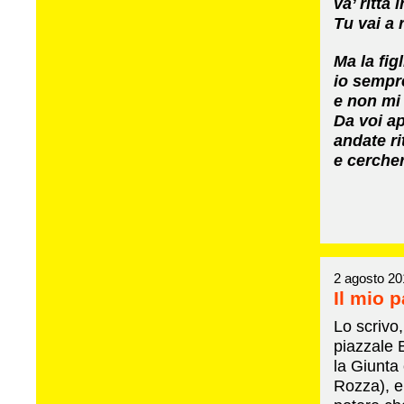
va’ ritta 
Tu vai a 
Ma la figl
io sempre
e non mi 
Da voi a
andate ri
e cercher
2 agosto 20
Il mio 
Lo scrivo
piazzale 
la Giunta
Rozza), e