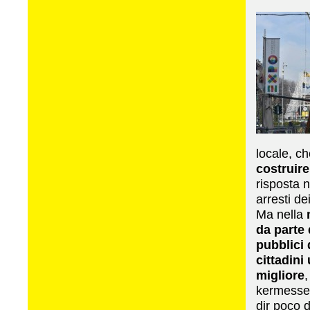
locale, c
costruire
risposta n
arresti de
Ma nella
m
da parte 
pubblici 
cittadini
migliore
,
kermesse 
dir poco d