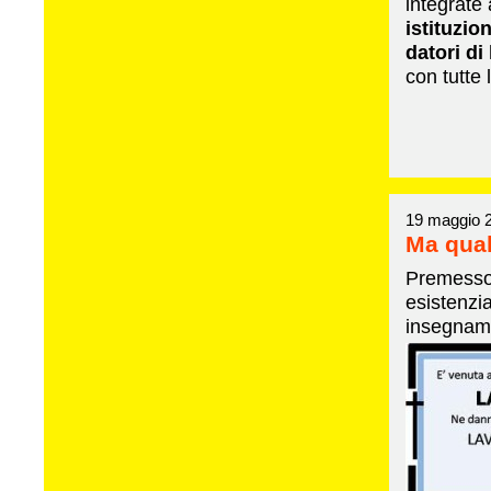
integrate a
istituzio
datori di
con tutte 
19 maggio 
Ma qua
Premesso 
esistenzia
insegname