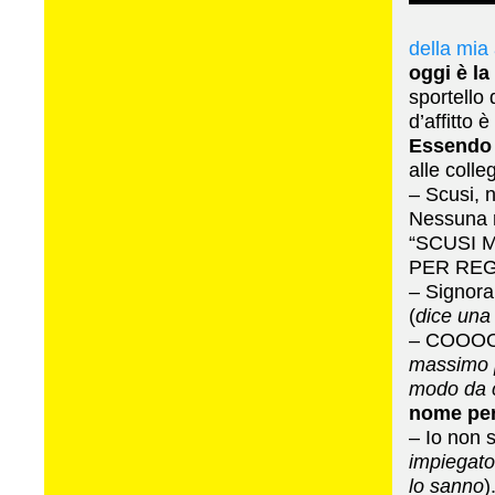
della mia
oggi è la
sportello 
d’affitto
Essendo 
alle coll
– Scusi, 
Nessuna r
“SCUSI 
PER REG
– Signora
(
dice una 
– COOOO
massimo pe
modo da c
nome per
– Io non 
impiegato 
lo sanno
)