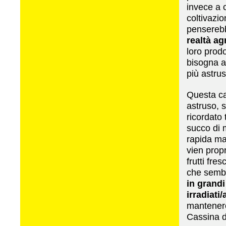
invece a 
coltivazi
pensereb
realtà ag
loro prodo
bisogna a
più astrus
Questa ca
astruso, 
ricordato
succo di 
rapida ma
vien propr
frutti fr
che sembr
in grand
irradiati
mantenere
Cassina d