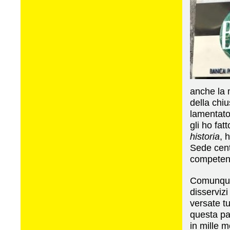
anche la 
della chi
lamentato 
gli ho fat
historia
, 
Sede cent
compete
Comunque l
disservizi
versate tu
questa par
in mille 