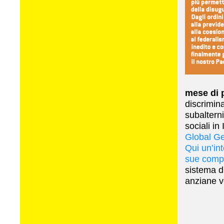
mese di 
discrimin
subaltern
sociali in
Global G
Qui un’in
sue compe
sistema di
anziane v