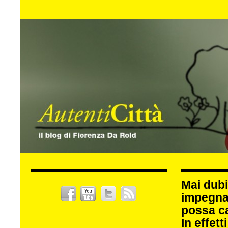
Mai dubi
impegna
possa c
In effet