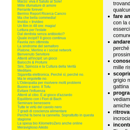
Marzo: viva il Saluto al Sole!
trovand
Mille sfumature di amore
qualcun
Ferrante forever
Berrino Report Ricerca Cancro
fare am
Ma che bella commedia!
con la 
Invidia = Invideo
Un film in 48 ore: magia!
esserci
Lettura per l'estate
Dal dentista senza antibiotici?
comun
Quale incipit? Il gioco continua
andar
Favola zen ottimista
La sindrome del semaforo
perché 
Platone, Merlino e i social network
prossi
Benvenuto Servitore
Attenti all'incipit: un gioco
conosc
Balocchi & Profumi
mille r
Sini, Spinoza e la Cultura della Verità
Meditare.
scopri
Sigaretta elettronica. Perché sì, perché no.
Ma le virgolette no.
grigio 
L'Osteopatia per risolvere molti problemi
gattina
Buono e sano. Il Tofu
Evitare l'influenza
progr
Attenti al cibo. E al gioco d'azzardo
vediamo
Equilibrio con i Fiori di Bach
Seminare benessere
amiche 
Tutte le virtù del cavolo nero
ritrova
7 gradi di coscienza alimentare
Perché fa bene la cannella. Soprattutto in questa
incroci
stagione
La spesa bio KilometroZero anche online
incont
Meraviglioso Aikido