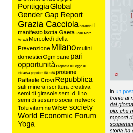
Pontiggia
Global
Gender Gap Report
Grazia Cacciola
il
hollande
manifesto
Isotta Gaeta
Jean-Marc
Mercoledì della
Ayrault
Milano
Prevenzione
mulini
pari
domestici
Ogm
pane
opportunità
Proposta di Legge di
proteine
iniziativa popolare 50 e 50
Repubblica
Raffaele Crovi
sali minerali
scrittura creativa
in
un post 
semi di girasole
semi di lino
fronte ai 
semi di sesamo
social network
dai giorna
wise society
Tofu
vitamine
più; che 
World Economic Forum
rapporti 
Yoga
scopertam
storia ha 