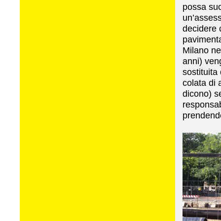
possa su
un’assess
decidere 
pavimenta
Milano ne
anni) ven
sostituita
colata di 
dicono) s
responsabi
prendendo