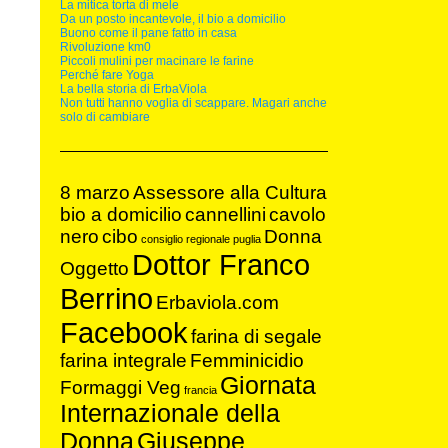
La mitica torta di mele
Da un posto incantevole, il bio a domicilio
Buono come il pane fatto in casa
Rivoluzione km0
Piccoli mulini per macinare le farine
Perché fare Yoga
La bella storia di ErbaViola
Non tutti hanno voglia di scappare. Magari anche
solo di cambiare
8 marzo
Assessore alla Cultura
bio a domicilio
cannellini
cavolo
nero
cibo
Donna
consiglio regionale puglia
Dottor Franco
Oggetto
Berrino
Erbaviola.com
Facebook
farina di segale
farina integrale
Femminicidio
Giornata
Formaggi Veg
francia
Internazionale della
Donna
Giuseppe