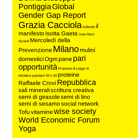
Pontiggia
Global
Gender Gap Report
Grazia Cacciola
il
hollande
manifesto
Isotta Gaeta
Jean-Marc
Mercoledì della
Ayrault
Milano
Prevenzione
mulini
pari
domestici
Ogm
pane
opportunità
Proposta di Legge di
proteine
iniziativa popolare 50 e 50
Repubblica
Raffaele Crovi
sali minerali
scrittura creativa
semi di girasole
semi di lino
semi di sesamo
social network
wise society
Tofu
vitamine
World Economic Forum
Yoga