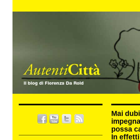
Mai dubi
impegna
possa c
In effet