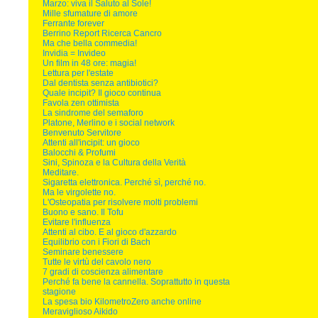
Marzo: viva il Saluto al Sole!
Mille sfumature di amore
Ferrante forever
Berrino Report Ricerca Cancro
Ma che bella commedia!
Invidia = Invideo
Un film in 48 ore: magia!
Lettura per l'estate
Dal dentista senza antibiotici?
Quale incipit? Il gioco continua
Favola zen ottimista
La sindrome del semaforo
Platone, Merlino e i social network
Benvenuto Servitore
Attenti all'incipit: un gioco
Balocchi & Profumi
Sini, Spinoza e la Cultura della Verità
Meditare.
Sigaretta elettronica. Perché sì, perché no.
Ma le virgolette no.
L'Osteopatia per risolvere molti problemi
Buono e sano. Il Tofu
Evitare l'influenza
Attenti al cibo. E al gioco d'azzardo
Equilibrio con i Fiori di Bach
Seminare benessere
Tutte le virtù del cavolo nero
7 gradi di coscienza alimentare
Perché fa bene la cannella. Soprattutto in questa
stagione
La spesa bio KilometroZero anche online
Meraviglioso Aikido