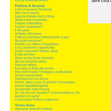
altre città 
La mia ricetta del pane/1
Politica & Società
A che cosa serve Facebook
Altro che 8 marzo!
Agenzia Entrate Horror Show
Sibilla come Cassandra
Fragole & Marketing
A passo di gambero?
Il mio pavé
W l'Italia, W le tasse
In Bicocca fermare il femminicidio si può
Ma quale pensione?
Rodotà. La Lettera a Repubblica
Crisi, catastrofe e opportunità
Incolti e ignoranti? Milano, Italia.
È tutto da rifare
Allora anche Dante sessista?
Ma che pessima notizia
Pietà per Milano
Facciamo la festa alle donne
Fine dell'8 marzo? Omaggio a Isotta Gaeta
Avviso ai governanti
Scerbanenco e le donne
Donne, state a casa. È arrivato il Procuratore...
Donna Oggetto/Soggetto
Un esempio dalla Francia
Da "Se non ora, quando?" si torna indietro a "Se
questo è un uomo"
Corsi Donne Politica e Istituzioni
Vivere bene
Vita morte miracoli di lettura