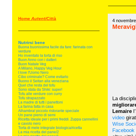
Home
Autenti
Città
4 novembre
Meravig
Nutrirsi bene
Buona buonissima facile da fare: farinata con
verdure
Ho inventato la torta di riso
Buon Anno con i datteri
Buon Natale Veg
A Milano, Happy Veg Hour
I love l'Uomo Nero
Cibo criminale? Come evitarlo
Buono il Seitan alla veneziana
Quel che resta del tofu
Sono stata da Shiki: super!
Tofu alle verdure con curry
La discip
Tofu strapazzato
La madre di tutti i panettoni
migliorare
La farina fatta in casa
Lemaire
l
Alhambra! piccolo ristorante speciale
Un pane pieno di semi
video
girat
Ricetta ideale per i primi freddi. Zuppa cannellini
Wise Soci
e cavolo nero
Torta di mele integrale biologica/ricetta
Facebook 
La mia ricetta del pane/2