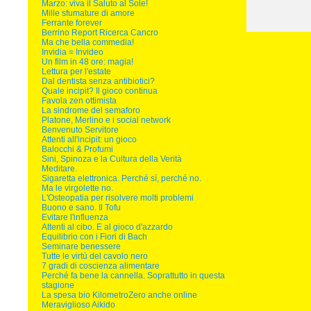
Marzo: viva il Saluto al Sole!
Mille sfumature di amore
Ferrante forever
Berrino Report Ricerca Cancro
Ma che bella commedia!
Invidia = Invideo
Un film in 48 ore: magia!
Lettura per l'estate
Dal dentista senza antibiotici?
Quale incipit? Il gioco continua
Favola zen ottimista
La sindrome del semaforo
Platone, Merlino e i social network
Benvenuto Servitore
Attenti all'incipit: un gioco
Balocchi & Profumi
Sini, Spinoza e la Cultura della Verità
Meditare.
Sigaretta elettronica. Perché sì, perché no.
Ma le virgolette no.
L'Osteopatia per risolvere molti problemi
Buono e sano. Il Tofu
Evitare l'influenza
Attenti al cibo. E al gioco d'azzardo
Equilibrio con i Fiori di Bach
Seminare benessere
Tutte le virtù del cavolo nero
7 gradi di coscienza alimentare
Perché fa bene la cannella. Soprattutto in questa
stagione
La spesa bio KilometroZero anche online
Meraviglioso Aikido