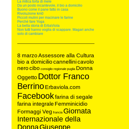
La mitica torta di mele
Da un posto incantevole, il bio a domicilio
Buono come il pane fatto in casa
Rivoluzione km0
Piccoli mulini per macinare le farine
Perché fare Yoga
La bella storia di ErbaViola
Non tutti hanno voglia di scappare. Magari anche
solo di cambiare
8 marzo
Assessore alla Cultura
bio a domicilio
cannellini
cavolo
nero
cibo
Donna
consiglio regionale puglia
Dottor Franco
Oggetto
Berrino
Erbaviola.com
Facebook
farina di segale
farina integrale
Femminicidio
Giornata
Formaggi Veg
francia
Internazionale della
Donna
Giuseppe