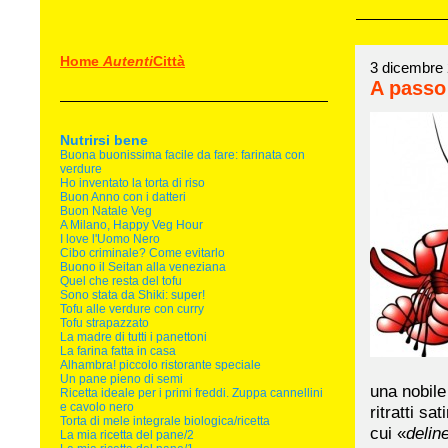
Home
Autenti
Città
3 dicembre
A passo
Nutrirsi bene
Buona buonissima facile da fare: farinata con
verdure
Ho inventato la torta di riso
Buon Anno con i datteri
Buon Natale Veg
A Milano, Happy Veg Hour
I love l'Uomo Nero
Cibo criminale? Come evitarlo
Buono il Seitan alla veneziana
Quel che resta del tofu
Sono stata da Shiki: super!
Tofu alle verdure con curry
Tofu strapazzato
La madre di tutti i panettoni
La farina fatta in casa
Alhambra! piccolo ristorante speciale
Un pane pieno di semi
una nobile 
Ricetta ideale per i primi freddi. Zuppa cannellini
e cavolo nero
ritratti sa
Torta di mele integrale biologica/ricetta
cui «
delin
La mia ricetta del pane/2