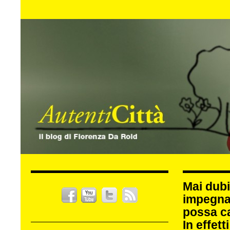
Mai dubi
impegna
possa c
In effet