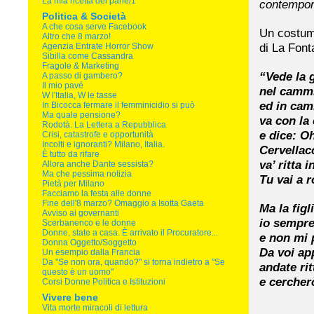
La mia ricetta del pane/1
contempo
Politica & Società
A che cosa serve Facebook
Un costume
Altro che 8 marzo!
di La Font
Agenzia Entrate Horror Show
Sibilla come Cassandra
Fragole & Marketing
“Vede la 
A passo di gambero?
Il mio pavé
nel cammi
W l'Italia, W le tasse
ed in cam
In Bicocca fermare il femminicidio si può
Ma quale pensione?
va con la 
Rodotà. La Lettera a Repubblica
e dice: O
Crisi, catastrofe e opportunità
Incolti e ignoranti? Milano, Italia.
Cervellac
È tutto da rifare
va’ ritta 
Allora anche Dante sessista?
Ma che pessima notizia
Tu vai a r
Pietà per Milano
Facciamo la festa alle donne
Fine dell'8 marzo? Omaggio a Isotta Gaeta
Ma la figl
Avviso ai governanti
io sempre
Scerbanenco e le donne
Donne, state a casa. È arrivato il Procuratore...
e non mi p
Donna Oggetto/Soggetto
Da voi ap
Un esempio dalla Francia
Da "Se non ora, quando?" si torna indietro a "Se
andate rit
questo è un uomo"
e cercherò
Corsi Donne Politica e Istituzioni
Vivere bene
Vita morte miracoli di lettura