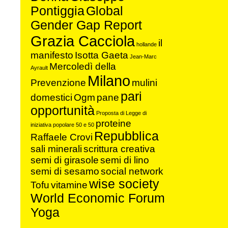
Pontiggia
Global
Gender Gap Report
Grazia Cacciola
il
hollande
manifesto
Isotta Gaeta
Jean-Marc
Mercoledì della
Ayrault
Milano
Prevenzione
mulini
pari
domestici
Ogm
pane
opportunità
Proposta di Legge di
proteine
iniziativa popolare 50 e 50
Repubblica
Raffaele Crovi
sali minerali
scrittura creativa
semi di girasole
semi di lino
semi di sesamo
social network
wise society
Tofu
vitamine
World Economic Forum
Yoga