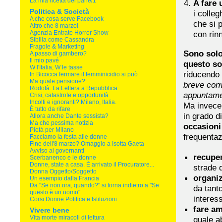
La mia ricetta del pane/1
A fare 
Politica & Società
i colleg
A che cosa serve Facebook
che si 
Altro che 8 marzo!
Agenzia Entrate Horror Show
con rin
Sibilla come Cassandra
Fragole & Marketing
Sono solo 
A passo di gambero?
Il mio pavé
questo so
W l'Italia, W le tasse
riducendo 
In Bicocca fermare il femminicidio si può
Ma quale pensione?
breve conv
Rodotà. La Lettera a Repubblica
appuntame
Crisi, catastrofe e opportunità
Incolti e ignoranti? Milano, Italia.
Ma invece 
È tutto da rifare
in grado d
Allora anche Dante sessista?
Ma che pessima notizia
occasioni
Pietà per Milano
frequentaz
Facciamo la festa alle donne
Fine dell'8 marzo? Omaggio a Isotta Gaeta
Avviso ai governanti
recupe
Scerbanenco e le donne
Donne, state a casa. È arrivato il Procuratore...
strade 
Donna Oggetto/Soggetto
organi
Un esempio dalla Francia
Da "Se non ora, quando?" si torna indietro a "Se
da tant
questo è un uomo"
interes
Corsi Donne Politica e Istituzioni
fare am
Vivere bene
Vita morte miracoli di lettura
quale a