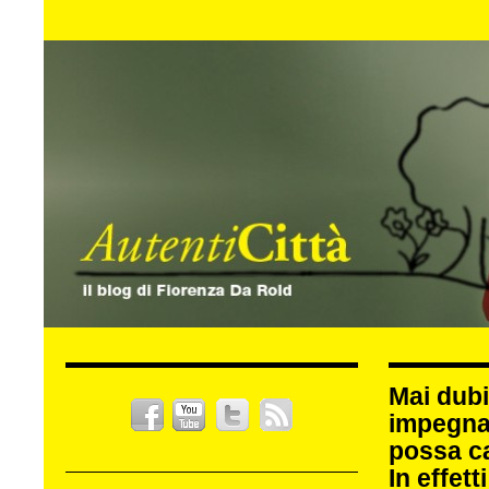
Mai dubi
impegna
possa c
In effet