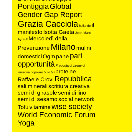
Pontiggia
Global
Gender Gap Report
Grazia Cacciola
il
hollande
manifesto
Isotta Gaeta
Jean-Marc
Mercoledì della
Ayrault
Milano
Prevenzione
mulini
pari
domestici
Ogm
pane
opportunità
Proposta di Legge di
proteine
iniziativa popolare 50 e 50
Repubblica
Raffaele Crovi
sali minerali
scrittura creativa
semi di girasole
semi di lino
semi di sesamo
social network
wise society
Tofu
vitamine
World Economic Forum
Yoga