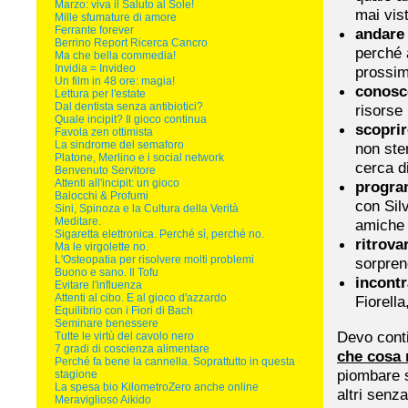
Marzo: viva il Saluto al Sole!
mai vis
Mille sfumature di amore
Ferrante forever
andar
Berrino Report Ricerca Cancro
perché 
Ma che bella commedia!
Invidia = Invideo
prossim
Un film in 48 ore: magia!
conosce
Lettura per l'estate
Dal dentista senza antibiotici?
risorse
Quale incipit? Il gioco continua
scoprir
Favola zen ottimista
La sindrome del semaforo
non ster
Platone, Merlino e i social network
cerca di
Benvenuto Servitore
Attenti all'incipit: un gioco
progra
Balocchi & Profumi
con Sil
Sini, Spinoza e la Cultura della Verità
Meditare.
amiche 
Sigaretta elettronica. Perché sì, perché no.
ritrova
Ma le virgolette no.
L'Osteopatia per risolvere molti problemi
sorprend
Buono e sano. Il Tofu
incontr
Evitare l'influenza
Attenti al cibo. E al gioco d'azzardo
Fiorella
Equilibrio con i Fiori di Bach
Seminare benessere
Devo cont
Tutte le virtù del cavolo nero
7 gradi di coscienza alimentare
che cosa
Perché fa bene la cannella. Soprattutto in questa
piombare s
stagione
La spesa bio KilometroZero anche online
altri senz
Meraviglioso Aikido