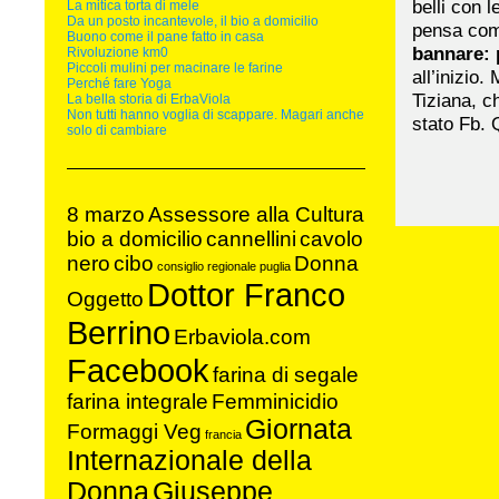
belli con 
La mitica torta di mele
Da un posto incantevole, il bio a domicilio
pensa co
Buono come il pane fatto in casa
bannare: 
Rivoluzione km0
Piccoli mulini per macinare le farine
all’inizio
Perché fare Yoga
Tiziana, c
La bella storia di ErbaViola
Non tutti hanno voglia di scappare. Magari anche
stato Fb. 
solo di cambiare
8 marzo
Assessore alla Cultura
bio a domicilio
cannellini
cavolo
nero
cibo
Donna
consiglio regionale puglia
Dottor Franco
Oggetto
Berrino
Erbaviola.com
Facebook
farina di segale
farina integrale
Femminicidio
Giornata
Formaggi Veg
francia
Internazionale della
Donna
Giuseppe