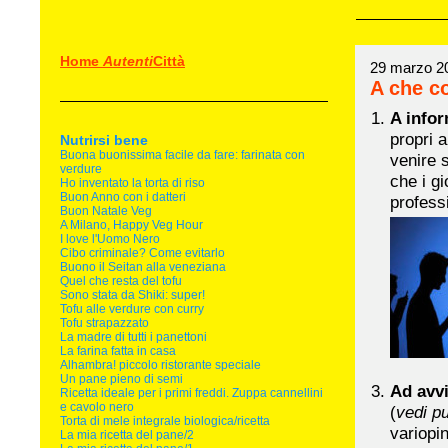
Home
Autenti
Città
29 marzo 2
A che c
A infor
propri a
Nutrirsi bene
Buona buonissima facile da fare: farinata con
venire 
verdure
che i gi
Ho inventato la torta di riso
Buon Anno con i datteri
profess
Buon Natale Veg
A Milano, Happy Veg Hour
I love l'Uomo Nero
Cibo criminale? Come evitarlo
Buono il Seitan alla veneziana
Quel che resta del tofu
Sono stata da Shiki: super!
Tofu alle verdure con curry
Tofu strapazzato
La madre di tutti i panettoni
La farina fatta in casa
Alhambra! piccolo ristorante speciale
Un pane pieno di semi
Ad avvi
Ricetta ideale per i primi freddi. Zuppa cannellini
e cavolo nero
(
vedi p
Torta di mele integrale biologica/ricetta
variopin
La mia ricetta del pane/2