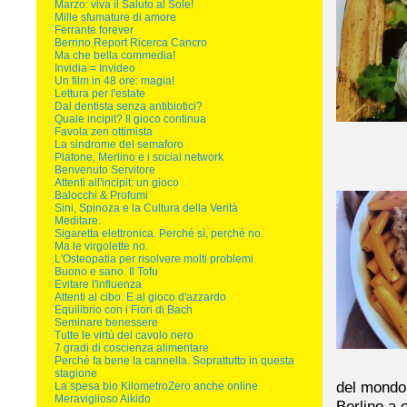
Marzo: viva il Saluto al Sole!
Mille sfumature di amore
Ferrante forever
Berrino Report Ricerca Cancro
Ma che bella commedia!
Invidia = Invideo
Un film in 48 ore: magia!
Lettura per l'estate
Dal dentista senza antibiotici?
Quale incipit? Il gioco continua
Favola zen ottimista
La sindrome del semaforo
Platone, Merlino e i social network
Benvenuto Servitore
Attenti all'incipit: un gioco
Balocchi & Profumi
Sini, Spinoza e la Cultura della Verità
Meditare.
Sigaretta elettronica. Perché sì, perché no.
Ma le virgolette no.
L'Osteopatia per risolvere molti problemi
Buono e sano. Il Tofu
Evitare l'influenza
Attenti al cibo. E al gioco d'azzardo
Equilibrio con i Fiori di Bach
Seminare benessere
Tutte le virtù del cavolo nero
7 gradi di coscienza alimentare
Perché fa bene la cannella. Soprattutto in questa
stagione
del mondo. 
La spesa bio KilometroZero anche online
Meraviglioso Aikido
Berlino a 