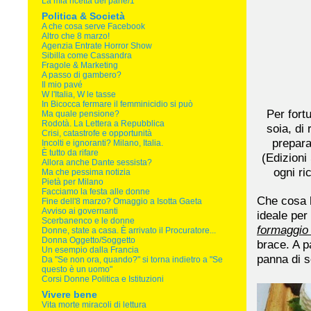
La mia ricetta del pane/1
Politica & Società
A che cosa serve Facebook
Altro che 8 marzo!
Agenzia Entrate Horror Show
Sibilla come Cassandra
Fragole & Marketing
A passo di gambero?
Il mio pavé
W l'Italia, W le tasse
In Bicocca fermare il femminicidio si può
Per fortu
Ma quale pensione?
Rodotà. La Lettera a Repubblica
soia, di
Crisi, catastrofe e opportunità
prepara
Incolti e ignoranti? Milano, Italia.
È tutto da rifare
(Edizioni
Allora anche Dante sessista?
ogni ri
Ma che pessima notizia
Pietà per Milano
Facciamo la festa alle donne
Che cosa h
Fine dell'8 marzo? Omaggio a Isotta Gaeta
Avviso ai governanti
ideale per
Scerbanenco e le donne
formaggio
Donne, state a casa. È arrivato il Procuratore...
Donna Oggetto/Soggetto
brace. A p
Un esempio dalla Francia
panna di s
Da "Se non ora, quando?" si torna indietro a "Se
questo è un uomo"
Corsi Donne Politica e Istituzioni
Vivere bene
Vita morte miracoli di lettura