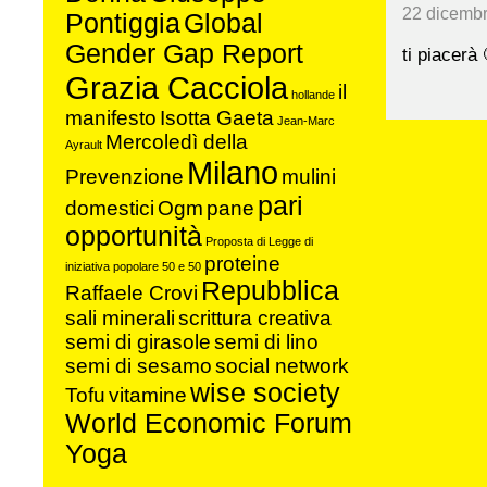
22 dicembr
Pontiggia
Global
Gender Gap Report
ti piacerà 
Grazia Cacciola
il
hollande
manifesto
Isotta Gaeta
Jean-Marc
Mercoledì della
Ayrault
Milano
Prevenzione
mulini
pari
domestici
Ogm
pane
opportunità
Proposta di Legge di
proteine
iniziativa popolare 50 e 50
Repubblica
Raffaele Crovi
sali minerali
scrittura creativa
semi di girasole
semi di lino
semi di sesamo
social network
wise society
Tofu
vitamine
World Economic Forum
Yoga