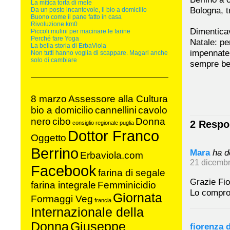
La mitica torta di mele
Bologna, t
Da un posto incantevole, il bio a domicilio
Buono come il pane fatto in casa
Rivoluzione km0
Dimenticav
Piccoli mulini per macinare le farine
Perché fare Yoga
Natale: pe
La bella storia di ErbaViola
impennate 
Non tutti hanno voglia di scappare. Magari anche
solo di cambiare
sempre ben
8 marzo
Assessore alla Cultura
bio a domicilio
cannellini
cavolo
nero
cibo
Donna
2 Respo
consiglio regionale puglia
Dottor Franco
Oggetto
Berrino
Mara
ha d
Erbaviola.com
21 dicembr
Facebook
farina di segale
Grazie Fio
farina integrale
Femminicidio
Lo compro
Giornata
Formaggi Veg
francia
Internazionale della
Donna
Giuseppe
fiorenza 