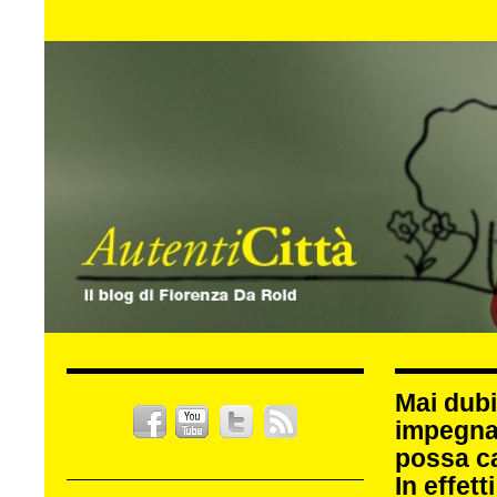
Mai dubi
impegna
possa c
In effet