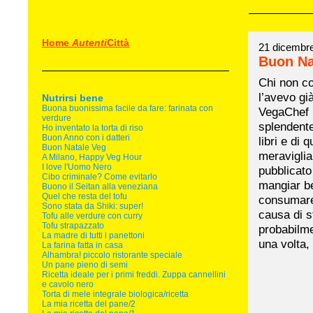
Home
Autenti
Città
21 dicembr
Buon Na
Chi non co
l’avevo gi
Nutrirsi bene
Buona buonissima facile da fare: farinata con
VegaChef M
verdure
splendent
Ho inventato la torta di riso
Buon Anno con i datteri
libri e di 
Buon Natale Veg
meraviglia
A Milano, Happy Veg Hour
I love l'Uomo Nero
pubblicato
Cibo criminale? Come evitarlo
mangiar be
Buono il Seitan alla veneziana
Quel che resta del tofu
consumare 
Sono stata da Shiki: super!
causa di s
Tofu alle verdure con curry
Tofu strapazzato
probabilmen
La madre di tutti i panettoni
una volta,
La farina fatta in casa
Alhambra! piccolo ristorante speciale
Un pane pieno di semi
Ricetta ideale per i primi freddi. Zuppa cannellini
e cavolo nero
Torta di mele integrale biologica/ricetta
La mia ricetta del pane/2