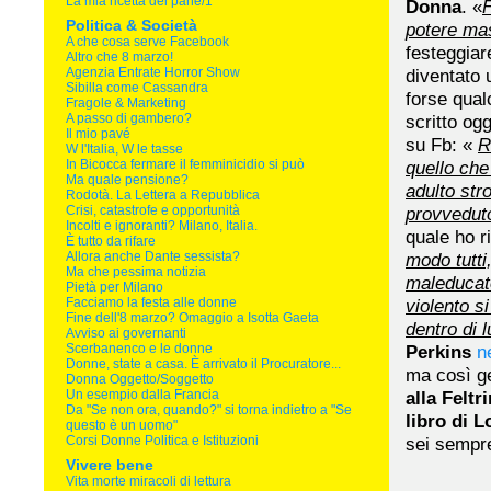
La mia ricetta del pane/1
Donna
. «
F
Politica & Società
potere ma
A che cosa serve Facebook
festeggiar
Altro che 8 marzo!
Agenzia Entrate Horror Show
diventato 
Sibilla come Cassandra
forse qual
Fragole & Marketing
A passo di gambero?
scritto ogg
Il mio pavé
su Fb: «
R
W l'Italia, W le tasse
In Bicocca fermare il femminicidio si può
quello che
Ma quale pensione?
adulto str
Rodotà. La Lettera a Repubblica
Crisi, catastrofe e opportunità
provvedut
Incolti e ignoranti? Milano, Italia.
quale ho r
È tutto da rifare
Allora anche Dante sessista?
modo tutti
Ma che pessima notizia
maleducat
Pietà per Milano
Facciamo la festa alle donne
violento si
Fine dell'8 marzo? Omaggio a Isotta Gaeta
dentro di l
Avviso ai governanti
Scerbanenco e le donne
Perkins
n
Donne, state a casa. È arrivato il Procuratore...
ma così ge
Donna Oggetto/Soggetto
Un esempio dalla Francia
alla Feltr
Da "Se non ora, quando?" si torna indietro a "Se
libro di 
questo è un uomo"
Corsi Donne Politica e Istituzioni
sei sempre
Vivere bene
Vita morte miracoli di lettura