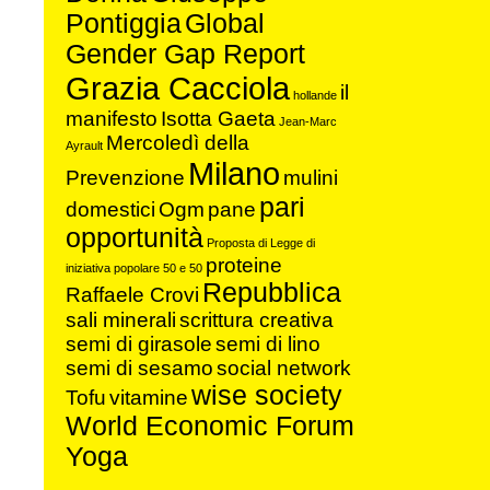
Pontiggia
Global
Gender Gap Report
Grazia Cacciola
il
hollande
manifesto
Isotta Gaeta
Jean-Marc
Mercoledì della
Ayrault
Milano
Prevenzione
mulini
pari
domestici
Ogm
pane
opportunità
Proposta di Legge di
proteine
iniziativa popolare 50 e 50
Repubblica
Raffaele Crovi
sali minerali
scrittura creativa
semi di girasole
semi di lino
semi di sesamo
social network
wise society
Tofu
vitamine
World Economic Forum
Yoga