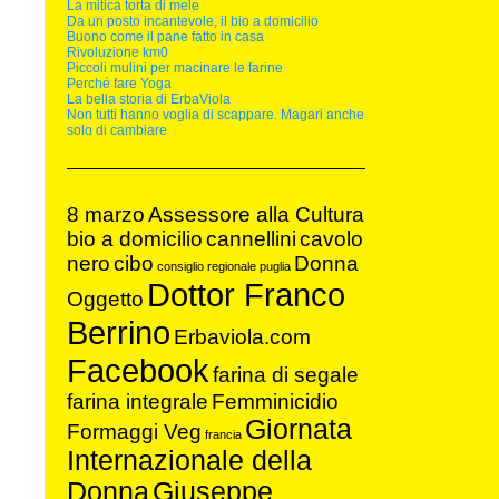
La mitica torta di mele
Da un posto incantevole, il bio a domicilio
Buono come il pane fatto in casa
Rivoluzione km0
Piccoli mulini per macinare le farine
Perché fare Yoga
La bella storia di ErbaViola
Non tutti hanno voglia di scappare. Magari anche
solo di cambiare
8 marzo
Assessore alla Cultura
bio a domicilio
cannellini
cavolo
nero
cibo
Donna
consiglio regionale puglia
Dottor Franco
Oggetto
Berrino
Erbaviola.com
Facebook
farina di segale
farina integrale
Femminicidio
Giornata
Formaggi Veg
francia
Internazionale della
Donna
Giuseppe