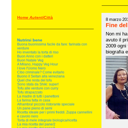
Home
Autenti
Città
8 marzo 20
Fine de
Non mi ha
avuto il pr
Nutrirsi bene
Buona buonissima facile da fare: farinata con
2009 ogni 
verdure
biografia 
Ho inventato la torta di riso
Buon Anno con i datteri
Buon Natale Veg
A Milano, Happy Veg Hour
I love l'Uomo Nero
Cibo criminale? Come evitarlo
Buono il Seitan alla veneziana
Quel che resta del tofu
Sono stata da Shiki: super!
Tofu alle verdure con curry
Tofu strapazzato
La madre di tutti i panettoni
La farina fatta in casa
Alhambra! piccolo ristorante speciale
Un pane pieno di semi
Ricetta ideale per i primi freddi. Zuppa cannellini
e cavolo nero
Torta di mele integrale biologica/ricetta
La mia ricetta del pane/2