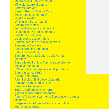
Marzo: viva il Saluto al Sole!
Mille sfumature di amore
Ferrante forever
Berrino Report Ricerca Cancro
Ma che bella commedia!
Invidia = Invideo
Un film in 48 ore: magia!
Lettura per l'estate
Dal dentista senza antibiotici?
Quale incipit? Il gioco continua
Favola zen ottimista
La sindrome del semaforo
Platone, Merlino e i social network
Benvenuto Servitore
Attenti all'incipit: un gioco
Balocchi & Profumi
Sini, Spinoza e la Cultura della Verità
Meditare.
Sigaretta elettronica. Perché sì, perché no.
Ma le virgolette no.
L'Osteopatia per risolvere molti problemi
Buono e sano. Il Tofu
Evitare l'influenza
Attenti al cibo. E al gioco d'azzardo
Equilibrio con i Fiori di Bach
Seminare benessere
Tutte le virtù del cavolo nero
7 gradi di coscienza alimentare
Perché fa bene la cannella. Soprattutto in questa
stagione
La spesa bio KilometroZero anche online
Meraviglioso Aikido