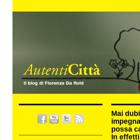
Mai dubi
impegna
possa c
In effet