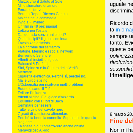
Marzo: viva il Saluto al Sole!
uguale nel
Mille sfumature di amore
discrimina
Ferrante forever
Berrino Report Ricerca Cancro
Ma che bella commedia!
Ricordo di
Invidia = Invideo
Un film in 48 ore: magia!
fa
in omag
Lettura per l'estate
Dal dentista senza antibiotici?
sempre un
Quale incipit? Il gioco continua
tanto. Ev
Favola zen ottimista
La sindrome del semaforo
queste pe
Platone, Merlino e i social network
politicizz
Benvenuto Servitore
Attenti all'incipit: un gioco
rivoluzion
Balocchi & Profumi
sessualità
Sini, Spinoza e la Cultura della Verità
Meditare.
l’intelli
Sigaretta elettronica. Perché sì, perché no.
Ma le virgolette no.
L'Osteopatia per risolvere molti problemi
Buono e sano. Il Tofu
Evitare l'influenza
Attenti al cibo. E al gioco d'azzardo
Equilibrio con i Fiori di Bach
Seminare benessere
Tutte le virtù del cavolo nero
7 gradi di coscienza alimentare
8 marzo 20
Perché fa bene la cannella. Soprattutto in questa
Fine de
stagione
La spesa bio KilometroZero anche online
Non mi ha
Meraviglioso Aikido