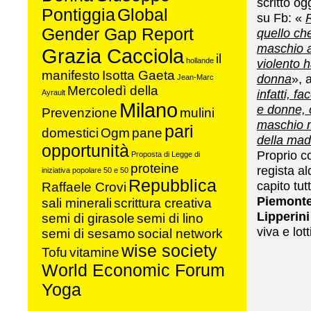
scritto og
Pontiggia
Global
su Fb: «
Gender Gap Report
quello ch
maschio a
Grazia Cacciola
il
hollande
violento 
manifesto
Isotta Gaeta
donna
», 
Jean-Marc
Mercoledì della
infatti, f
Ayrault
Milano
e donne, 
Prevenzione
mulini
maschio mi
pari
domestici
Ogm
pane
della madr
opportunità
Proprio 
Proposta di Legge di
proteine
regista a
iniziativa popolare 50 e 50
Repubblica
capito tut
Raffaele Crovi
Piemonte
sali minerali
scrittura creativa
Lipperin
semi di girasole
semi di lino
viva e lot
semi di sesamo
social network
wise society
Tofu
vitamine
World Economic Forum
Yoga