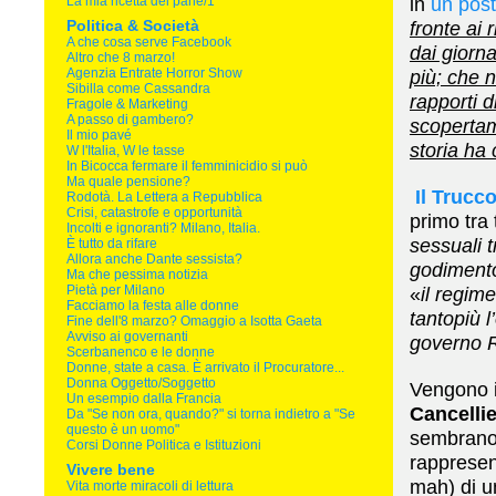
in
un post 
La mia ricetta del pane/1
Politica & Società
fronte ai 
A che cosa serve Facebook
dai giorna
Altro che 8 marzo!
Agenzia Entrate Horror Show
più; che 
Sibilla come Cassandra
rapporti 
Fragole & Marketing
A passo di gambero?
scopertam
Il mio pavé
storia ha 
W l'Italia, W le tasse
In Bicocca fermare il femminicidio si può
Ma quale pensione?
Il Trucc
Rodotà. La Lettera a Repubblica
Crisi, catastrofe e opportunità
primo tra t
Incolti e ignoranti? Milano, Italia.
sessuali t
È tutto da rifare
Allora anche Dante sessista?
godimento
Ma che pessima notizia
Pietà per Milano
«
il regim
Facciamo la festa alle donne
tantopiù l
Fine dell'8 marzo? Omaggio a Isotta Gaeta
Avviso ai governanti
governo 
Scerbanenco e le donne
Donne, state a casa. È arrivato il Procuratore...
Donna Oggetto/Soggetto
Vengono 
Un esempio dalla Francia
Cancellie
Da "Se non ora, quando?" si torna indietro a "Se
questo è un uomo"
sembrano 
Corsi Donne Politica e Istituzioni
rapprese
Vivere bene
mah) di u
Vita morte miracoli di lettura