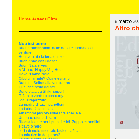
Home
Autenti
Città
8 marzo 20
Altro c
Nutrirsi bene
Buona buonissima facile da fare: farinata con
verdure
Ho inventato la torta di riso
Buon Anno con i datteri
Buon Natale Veg
A Milano, Happy Veg Hour
I love l'Uomo Nero
Cibo criminale? Come evitarlo
Buono il Seitan alla veneziana
Quel che resta del tofu
Sono stata da Shiki: super!
Tofu alle verdure con curry
Tofu strapazzato
La madre di tutti i panettoni
La farina fatta in casa
Alhambra! piccolo ristorante speciale
Un pane pieno di semi
Ricetta ideale per i primi freddi. Zuppa cannellini
e cavolo nero
Torta di mele integrale biologica/ricetta
La mia ricetta del pane/2