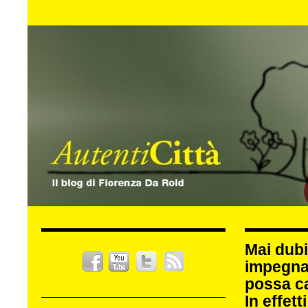
Mai dubi
impegna
possa c
In effet