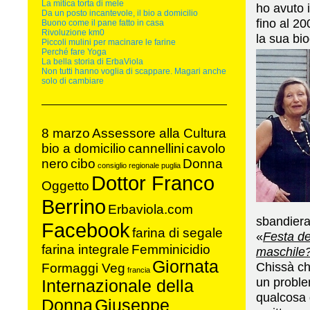
La mitica torta di mele
ho avuto i
Da un posto incantevole, il bio a domicilio
fino al 20
Buono come il pane fatto in casa
Rivoluzione km0
la sua bi
Piccoli mulini per macinare le farine
Perché fare Yoga
La bella storia di ErbaViola
Non tutti hanno voglia di scappare. Magari anche
solo di cambiare
8 marzo
Assessore alla Cultura
bio a domicilio
cannellini
cavolo
nero
cibo
Donna
consiglio regionale puglia
Dottor Franco
Oggetto
Berrino
Erbaviola.com
sbandierat
Facebook
farina di segale
«
Festa de
farina integrale
Femminicidio
maschile
Giornata
Chissà ch
Formaggi Veg
francia
un proble
Internazionale della
qualcosa 
Donna
Giuseppe